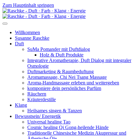
Zum Hauptinhalt springen
Willkommen
Susanne Raschke
Duft
SuMa Pomander mit Duftdialog
Holz & Duft Produkte
Integrative Aromatherapie, Duft Dialog mit integraler
Osmologie
Duftmarketing & Raumbeduftung
Aromamassage, Chi Nei Tsang Massage
Aroma-Handmassage erleben und weitergeben
komponiere dein persönliches Parfüm
Räuchern
Kräuterdestille
Klang
Heilsames singen & Tanzen
Bewusstsein/ Energetik
Universal healing Tao
Cosmic healing Qi Gong-heilende Hände
Traditionelle Chinesische Medizin Akupressur und
Ätherische Öle