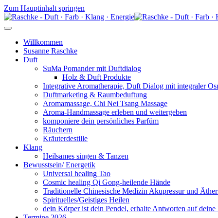
Zum Hauptinhalt springen
Willkommen
Susanne Raschke
Duft
SuMa Pomander mit Duftdialog
Holz & Duft Produkte
Integrative Aromatherapie, Duft Dialog mit integraler O
Duftmarketing & Raumbeduftung
Aromamassage, Chi Nei Tsang Massage
Aroma-Handmassage erleben und weitergeben
komponiere dein persönliches Parfüm
Räuchern
Kräuterdestille
Klang
Heilsames singen & Tanzen
Bewusstsein/ Energetik
Universal healing Tao
Cosmic healing Qi Gong-heilende Hände
Traditionelle Chinesische Medizin Akupressur und Äther
Spirituelles/Geistiges Heilen
dein Körper ist dein Pendel, erhalte Antworten auf deine
Termine 2026