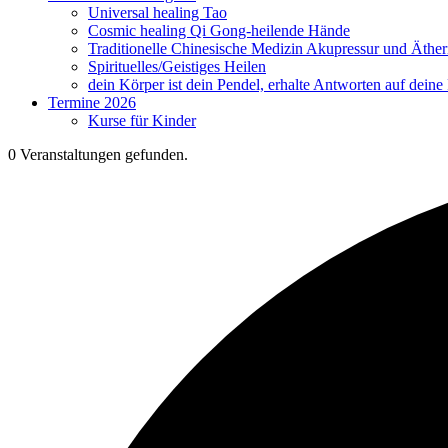
Universal healing Tao
Cosmic healing Qi Gong-heilende Hände
Traditionelle Chinesische Medizin Akupressur und Äther
Spirituelles/Geistiges Heilen
dein Körper ist dein Pendel, erhalte Antworten auf deine
Termine 2026
Kurse für Kinder
0 Veranstaltungen gefunden.