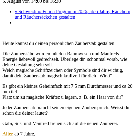
5. August von 14:00
bis
16:30
«
Schweidino Ferien Programm 2026, ab 6 Jahre, Räuchern
und Räuchersäckchen gestalten
Heute kannst du deinen persönlichen Zauberstab gestalten.
Die Zauberstäbe wurden mit den Baumwesen und Manfreds
Energie liebevoll gedrechselt. Überlege dir schonmal vorab, wie
deine Gestaltung sein soll.
Welch magische Schriftzeichen oder Symbole sind dir wichtig,
damit dein Zauberstab magisch kraftvoll für dich „Wirkt“
Es gibt ein kleines Geheimfach mit 7.5 mm Durchmesser und ca 20
mm tief.
Platz um zu magische Kräftez u lagern, z. B. ein Haar von dir?
Jeder Zauberstab braucht seinen eigenen Zauberspruch. Weisst du
schon die deiner lautet?
Gabi, Susi und Manfred freuen sich auf die neuen Zauberer.
Alter
ab 7 Jahre,