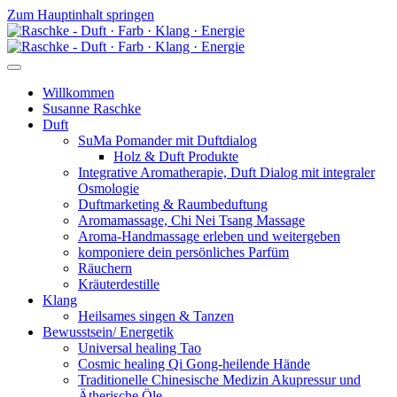
Zum Hauptinhalt springen
Willkommen
Susanne Raschke
Duft
SuMa Pomander mit Duftdialog
Holz & Duft Produkte
Integrative Aromatherapie, Duft Dialog mit integraler
Osmologie
Duftmarketing & Raumbeduftung
Aromamassage, Chi Nei Tsang Massage
Aroma-Handmassage erleben und weitergeben
komponiere dein persönliches Parfüm
Räuchern
Kräuterdestille
Klang
Heilsames singen & Tanzen
Bewusstsein/ Energetik
Universal healing Tao
Cosmic healing Qi Gong-heilende Hände
Traditionelle Chinesische Medizin Akupressur und
Ätherische Öle