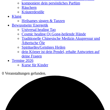
komponiere dein persönliches Parfüm
Räuchern
Kräuterdestille
Klang
Heilsames singen & Tanzen
Bewusstsein/ Energetik
Universal healing Tao
Cosmic healing Qi Gong-heilende Hände
Traditionelle Chinesische Medizin Akupressur und
Ätherische Öle
Spirituelles/Geistiges Heilen
dein Körper ist dein Pendel, erhalte Antworten auf
deine Fragen
Termine 2026
Kurse für Kinder
0 Veranstaltungen gefunden.