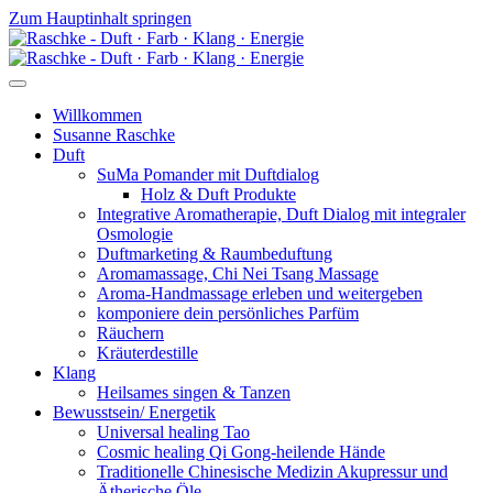
Zum Hauptinhalt springen
Willkommen
Susanne Raschke
Duft
SuMa Pomander mit Duftdialog
Holz & Duft Produkte
Integrative Aromatherapie, Duft Dialog mit integraler
Osmologie
Duftmarketing & Raumbeduftung
Aromamassage, Chi Nei Tsang Massage
Aroma-Handmassage erleben und weitergeben
komponiere dein persönliches Parfüm
Räuchern
Kräuterdestille
Klang
Heilsames singen & Tanzen
Bewusstsein/ Energetik
Universal healing Tao
Cosmic healing Qi Gong-heilende Hände
Traditionelle Chinesische Medizin Akupressur und
Ätherische Öle