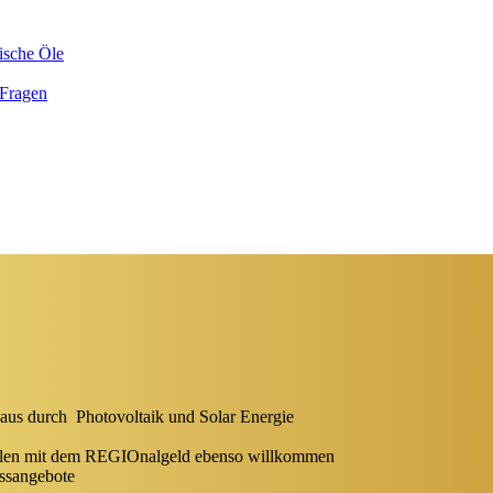
ische Öle
 Fragen
Haus durch Photovoltaik und Solar Energie
ahlen mit dem REGIOnalgeld ebenso willkommen
ssangebote