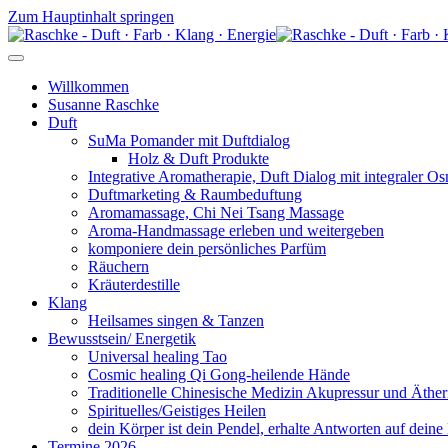
Zum Hauptinhalt springen
Willkommen
Susanne Raschke
Duft
SuMa Pomander mit Duftdialog
Holz & Duft Produkte
Integrative Aromatherapie, Duft Dialog mit integraler O
Duftmarketing & Raumbeduftung
Aromamassage, Chi Nei Tsang Massage
Aroma-Handmassage erleben und weitergeben
komponiere dein persönliches Parfüm
Räuchern
Kräuterdestille
Klang
Heilsames singen & Tanzen
Bewusstsein/ Energetik
Universal healing Tao
Cosmic healing Qi Gong-heilende Hände
Traditionelle Chinesische Medizin Akupressur und Äther
Spirituelles/Geistiges Heilen
dein Körper ist dein Pendel, erhalte Antworten auf deine
Termine 2026